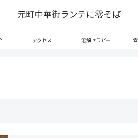
元町中華街ランチに零そば
介
アクセス
溶解セラピー
零