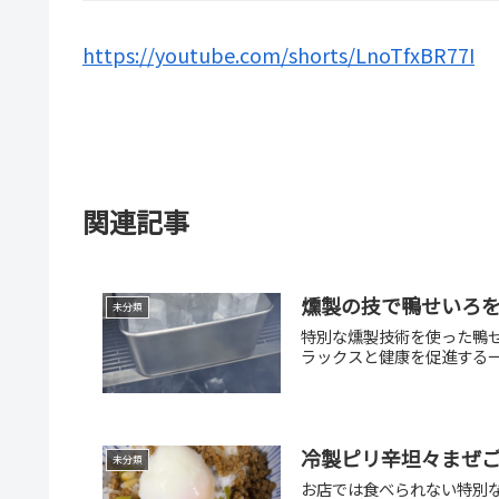
https://youtube.com/shorts/LnoTfxBR77I
関連記事
燻製の技で鴨せいろ
未分類
特別な燻製技術を使った鴨
ラックスと健康を促進する
冷製ピリ辛坦々まぜ
未分類
お店では食べられない特別