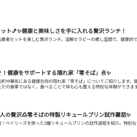
ット🍤✨健康と美味しさを手に入れる贅沢ランチ！
品蕎麦セットを楽しむ贅沢ランチ。溶解セラピーの癒し空間で、健康的
らすぐ！健康をサポートする隠れ家「零そば」🍜✨
浜元町中華街にある健康志向の隠れ家「零そば」についてご紹介します。
、ただの食事ではなく、食べることで体も心も整える特別な体験ができます。
人の贅沢🍮零そばの特製リキュールプリン試作裏話✨
戦！ベイリーズを使った3層リキュールプリンの試作過程を紹介。特別な