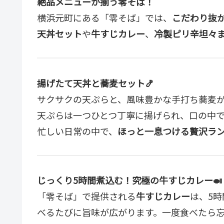
絶品メニューが揃う零そば！
横浜元町にある「零そば」では、
こだわり抜
天丼セット
や
牛すじカレー
、
冷製ピリ辛坦々
揚げたて天丼と蕎麦セット🍤
サクサクの天ぷらと、風味豊かな手打ち蕎麦
天ぷらは一つひとつ丁寧に揚げられ、口の中
忙しい日常の中で、
ほっと一息つける贅沢ラ
じっくり5時間煮込む！究極の牛すじカレー🍛
「零そば」で提供される
牛すじカレー
は、5
べるたびに旨味が広がります。一度食べたら