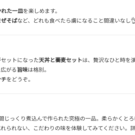
かれた一皿
を楽しめます。
まぜそば
など、どれも食べたら虜になること間違いなし
がセットになった
天丼と蕎麦セット
は、贅沢なひと時を
で広がる
旨味
は格別。
ンチ
をどうぞ。
時間じっくり煮込んで作られた究極の一品。柔らかくと
忘れられない、こだわりの味を体験してみてください。