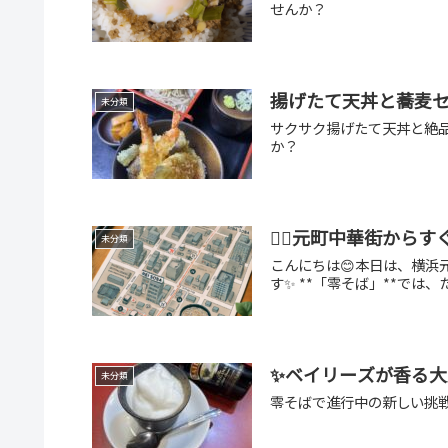
せんか？
揚げたて天丼と蕎麦セ
未分類
サクサク揚げたて天丼と絶
か？
🚶‍♂️元町中華街か
未分類
こんにちは😊本日は、横
す✨ **「零そば」**では
✨ベイリーズが香る大
未分類
零そばで進行中の新しい挑