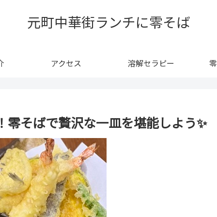
元町中華街ランチに零そば
介
アクセス
溶解セラピー
零
結！零そばで贅沢な一皿を堪能しよう✨